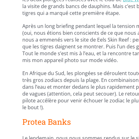
la visite de grands bancs de dauphins. Mais c’est
tigres qui a marqué cette première étape.
Après un long briefing pendant lequel la tension
(oui, nous étions bien conscients de ce que nous a
nous a emmenés vers le site de Eels Skin Reef : 
que les tigres daignent se montrer. Puis l’un des gui
Tout le monde s’est mis à l’eau, et la rencontre tant
mis mon appareil photo sur mode vidéo.
En Afrique du Sud, les plongées se déroulent to
très gros zodiacs depuis la plage. En combinaison,
dans l’eau et monter dedans le plus rapidement po
de vagues (attention, cela peut secouer). Le retour
pilote accélère pour venir échouer le zodiac le plu
le bout !).
Protea Banks
Le lendemain, nous nous sommes rendus sur le si