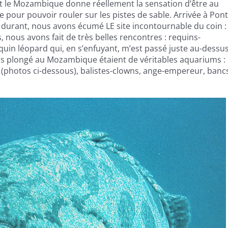
 et le Mozambique donne réellement la sensation d’être au
 pour pouvoir rouler sur les pistes de sable. Arrivée à Pon
durant, nous avons écumé LE site incontournable du coin :
, nous avons fait de très belles rencontres : requins-
in léopard qui, en s’enfuyant, m’est passé juste au-dessu
vons plongé au Mozambique étaient de véritables aquariums :
(photos ci-dessous), balistes-clowns, ange-empereur, banc