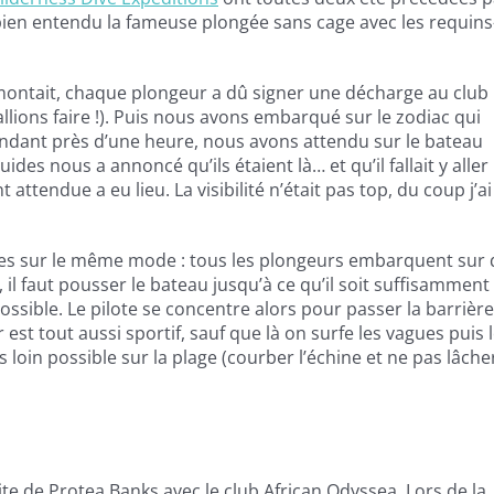
 bien entendu la fameuse plongée sans cage avec les requins
 montait, chaque plongeur a dû signer une décharge au club
llions faire !). Puis nous avons embarqué sur le zodiac qui
pendant près d’une heure, nous avons attendu sur le bateau
des nous a annoncé qu’ils étaient là… et qu’il fallait y aller 
 attendue a eu lieu. La visibilité n’était pas top, du coup j’ai
utes sur le même mode : tous les plongeurs embarquent sur 
 il faut pousser le bateau jusqu’à ce qu’il soit suffisamment
ssible. Le pilote se concentre alors pour passer la barrière
 est tout aussi sportif, sauf que là on surfe les vagues puis 
s loin possible sur la plage (courber l’échine et ne pas lâche
te de Protea Banks avec le club
African Odyssea
. Lors de la