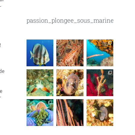
-
passion_plongee_sous_marine
!
de
le
r