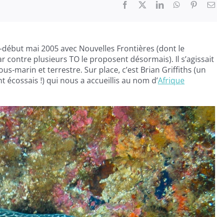
Facebook
X
LinkedIn
WhatsApp
Pinter
ril-début mai 2005 avec
Nouvelles Frontières
(dont le
 contre plusieurs TO le proposent désormais). Il s’agissait
us-marin et terrestre. Sur place, c’est Brian Griffiths (un
 écossais !) qui nous a accueillis au nom d’
Afrique