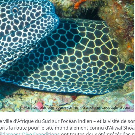
ille d’Afrique du Sud sur l’océan Indien – et la visite de so
pris la route pour le site mondialement connu d’Aliwal Shoal
ilderness Dive Expeditions
ont toutes deux été précédées p