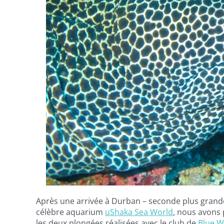
Après une arrivée à Durban – seconde plus grande v
célèbre aquarium
uShaka Sea World
, nous avons 
les deux plongées réalisées avec le club de
Blue W