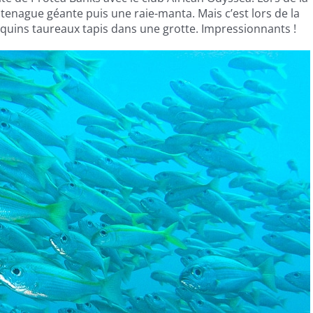
enague géante puis une raie-manta. Mais c’est lors de la
ins taureaux tapis dans une grotte. Impressionnants !