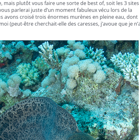
, mais plutôt vous faire une sorte de best of, soit les 3 sites
Je vous parlerai juste d’un moment fabuleux vécu lors de la
us avons croisé trois énormes murènes en pleine eau, dont
oi (peut-être cherchait-elle des caresses, j’avoue que je n’a