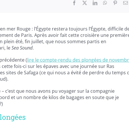
Facebook
X
LinkedIn
WhatsApp
Pinter
n mer Rouge : l’Égypte restera toujours l’Égypte, difficile d
ment de Paris. Après avoir fait cette croisière une premièr
n plein été, fin juillet, que nous sommes partis en
ri, le
Sea Sound
.
 précédente (
lire le compte-rendu des plongées de novemb
cette fois-ci sur les épaves avec une journée sur Ras
 sites de Safaga (ce qui nous a évité de perdre du temps 
sud).
le – c’est que nous avons pu voyager sur la compagnie
à bord et un nombre de kilos de bagages en soute que je
?)
plongées