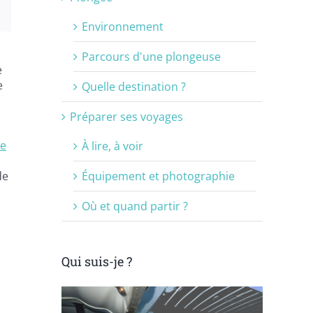
est
Email
Environnement
Parcours d'une plongeuse
e
e
Quelle destination ?
Préparer ses voyages
re
À lire, à voir
Équipement et photographie
de
Où et quand partir ?
Qui suis-je ?