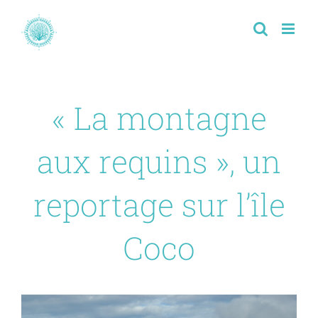
Passer
au
contenu
« La montagne
aux requins », un
reportage sur l’île
Coco