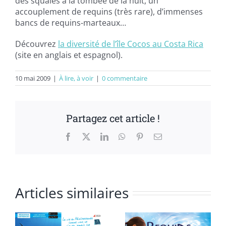
des squales à la tombée de la nuit, un
accouplement de requins (très rare), d’immenses
bancs de requins-marteaux…
Découvrez
la diversité de l’île Cocos au Costa Rica
(site en anglais et espagnol).
10 mai 2009
|
À lire, à voir
|
0 commentaire
Partagez cet article !
Facebook
X
LinkedIn
WhatsApp
Pinterest
Email
Articles similaires