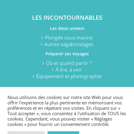
LES INCONTOURNABLES
Les deux univers
Plongée sous-marine
Autres vagabondages
Préparer ses voyages
Où et quand partir ?
À lire, à voir
Équipement et photographie
Nous utilisons des cookies sur notre site Web pour vous
offrir l'expérience la plus pertinente en mémorisant vos
préférences et en répétant vos visites. En cliquant sur «
Tout accepter », vous consentez à l'utilisation de TOUS les
cookies. Cependant, vous pouvez visiter « Réglages
© 2021 Passion plongée sous-marine... et autres vagabondages
cookies » pour fournir un consentement contrôlé.
2006-2021 - Sandrine Leveugle-Souan -
MENTIONS LEGALES