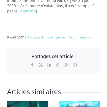
indifféremment à l’air et au Nitrox. [Mise à jour
2020 : l’Archimède n’existe plus, il a été remplacé
par le
Leonardo
].
9 août 2007
|
Parcours d'une plongeuse
|
0 commentaire
Partagez cet article !
Facebook
X
LinkedIn
WhatsApp
Pinterest
Email
Articles similaires