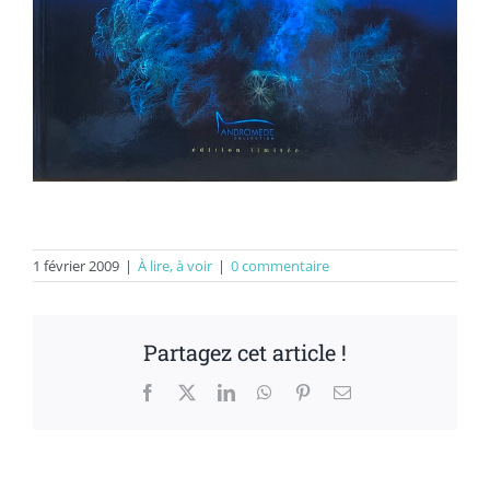
1 février 2009
|
À lire, à voir
|
0 commentaire
Partagez cet article !
Facebook
X
LinkedIn
WhatsApp
Pinterest
Email