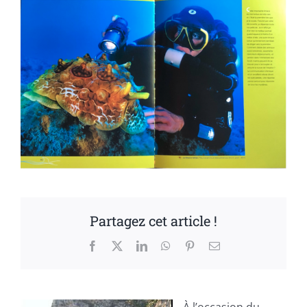
Partagez cet article !
Facebook
X
LinkedIn
WhatsApp
Pinterest
Email