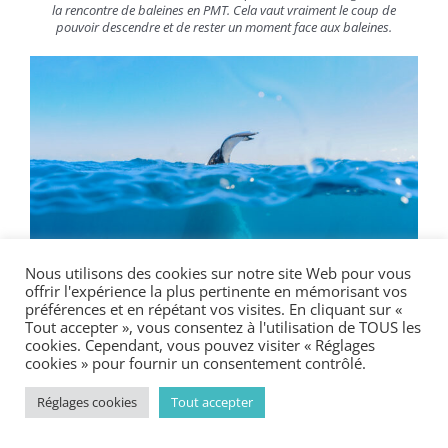
la rencontre de baleines en PMT. Cela vaut vraiment le coup de
pouvoir descendre et de rester un moment face aux baleines.
Nous utilisons des cookies sur notre site Web pour vous
offrir l'expérience la plus pertinente en mémorisant vos
préférences et en répétant vos visites. En cliquant sur «
Mi-air mi-eau, la baleine vient de faire le plein d’air et redescend pour
Tout accepter », vous consentez à l'utilisation de TOUS les
une apnée d’une vingtaine de minutes.
cookies. Cependant, vous pouvez visiter « Réglages
cookies » pour fournir un consentement contrôlé.
Nous sommes ensuite remontés sur le bateau, et
avons eu la chance de la voir sauter hors de l’eau,
Réglages cookies
Tout accepter
signalant par ce geste à son petit que la récréation
était terminée et qu’il fallait partir (photo haut de