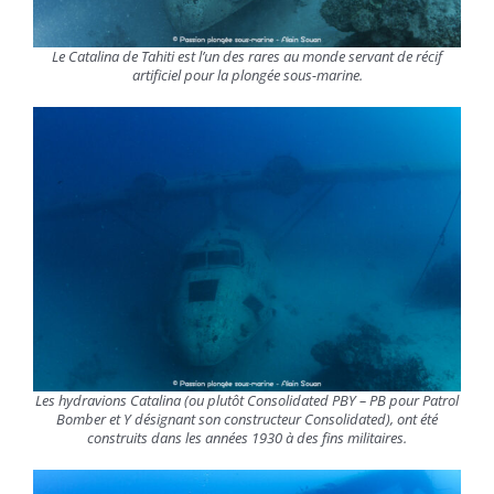
Le Catalina de Tahiti est l’un des rares au monde servant de récif
artificiel pour la plongée sous-marine.
Les hydravions Catalina (ou plutôt Consolidated PBY – PB pour Patrol
Bomber et Y désignant son constructeur Consolidated), ont été
construits dans les années 1930 à des fins militaires.