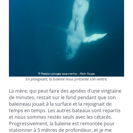
En plongeant, la baleine nous présente son ventre.
La mère, qui peut faire des apnées d’une vingtaine
de minutes, restait sur le fond pendant que son
baleineau jouait à la surface et la rejoignait de
temps en temps. Les autres bateaux sont repartis
et nous sommes restés seuls avec les cétacés.
Progressivement, la baleine est remontée pour
stationner à 5 mètres de profondeur, et je me