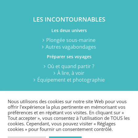
LES INCONTOURNABLES
Les deux univers
Plongée sous-marine
Autres vagabondages
Préparer ses voyages
Où et quand partir ?
À lire, à voir
Équipement et photographie
Nous utilisons des cookies sur notre site Web pour vous
offrir l'expérience la plus pertinente en mémorisant vos
préférences et en répétant vos visites. En cliquant sur «
Tout accepter », vous consentez à l'utilisation de TOUS les
cookies. Cependant, vous pouvez visiter « Réglages
© 2021 Passion plongée sous-marine... et autres vagabondages
cookies » pour fournir un consentement contrôlé.
2006-2021 - Sandrine Leveugle-Souan -
MENTIONS LEGALES