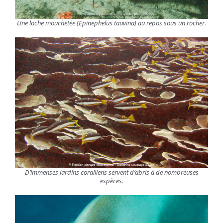
Une loche mouchetée (
Epinephelus tauvina
) au repos sous un rocher.
D’immenses jardins coralliens servent d’abris à de nombreuses
espèces.