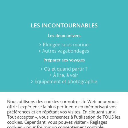
LES INCONTOURNABLES
Les deux univers
Plongée sous-marine
Autres vagabondages
Préparer ses voyages
Où et quand partir ?
À lire, à voir
Équipement et photographie
Nous utilisons des cookies sur notre site Web pour vous
offrir l'expérience la plus pertinente en mémorisant vos
préférences et en répétant vos visites. En cliquant sur «
Tout accepter », vous consentez à l'utilisation de TOUS les
cookies. Cependant, vous pouvez visiter « Réglages
© 2021 Passion plongée sous-marine... et autres vagabondages
cookies » pour fournir un consentement contrôlé.