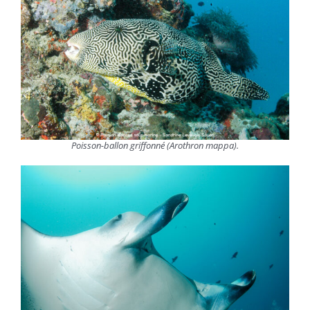
Poisson-ballon griffonné (
Arothron mappa
).