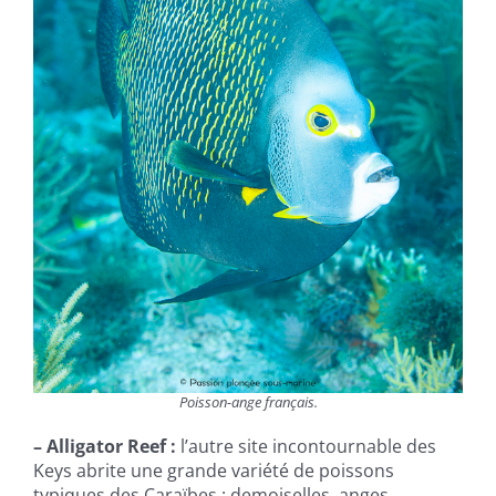
Poisson-ange français.
– Alligator Reef :
l’autre site incontournable des
Keys abrite une grande variété de poissons
typiques des Caraïbes : demoiselles, anges,