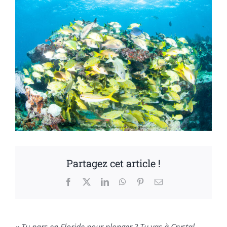
Partagez cet article !
Facebook
X
LinkedIn
WhatsApp
Pinterest
Email