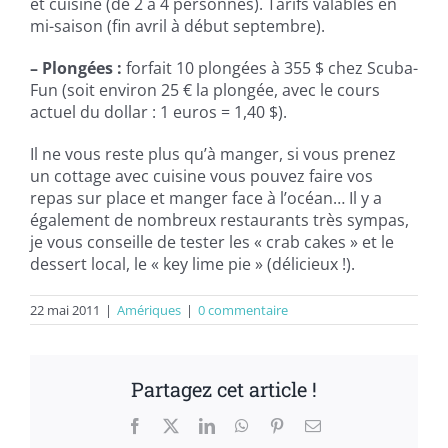
et cuisine (de 2 à 4 personnes). Tarifs valables en
mi-saison (fin avril à début septembre).
– Plongées :
forfait 10 plongées à 355 $ chez Scuba-
Fun (soit environ 25 € la plongée, avec le cours
actuel du dollar : 1 euros = 1,40 $).
Il ne vous reste plus qu’à manger, si vous prenez
un cottage avec cuisine vous pouvez faire vos
repas sur place et manger face à l’océan… Il y a
également de nombreux restaurants très sympas,
je vous conseille de tester les « crab cakes » et le
dessert local, le « key lime pie » (délicieux !).
22 mai 2011
|
Amériques
|
0 commentaire
Partagez cet article !
Facebook
X
LinkedIn
WhatsApp
Pinterest
Email