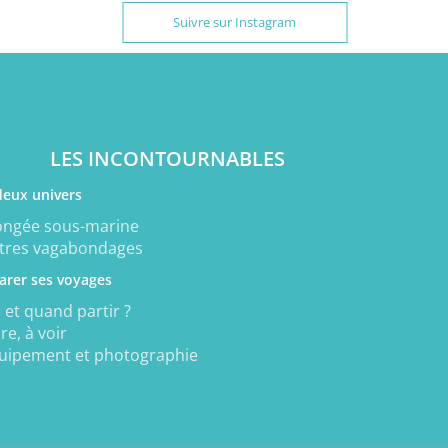
Suivre sur Instagram
LES INCONTOURNABLES
deux univers
ongée sous-marine
tres vagabondages
arer ses voyages
 et quand partir ?
ire, à voir
uipement et photographie