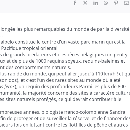
Facebook
X
LinkedIn
WhatsApp
Pinter
de plongée les plus remarquables du monde de par la diversité
x…
alpelo constitue le centre d’un vaste parc marin qui est la
Pacifique tropical oriental.
s de grands prédateurs et d’espèces pélagiques (on peut y
x et de plus de 1000 requins soyeux, requins-baleines et
vent des comportements naturels.
plus rapide du monde, qui peut aller jusqu’à 110 km/h ! et qu
on dos), et c’est l’un des rares sites au monde où a été
is
ferox
), un requin des profondeurs.Parmi les plus de 800
’humanité, la majorité concerne des sites à caractère culture
es sites naturels protégés, ce qui devrait contribuer à le
ombreuses années, biologiste franco-colombienne Sandra
afin de protéger et de surveiller la réserve et de financer de
sieurs fois en luttant contre les flottilles de pêche et autres